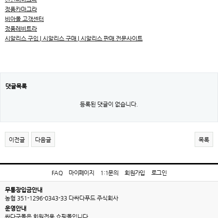
정품카마그라
비아몰 고객센터
정품레비트라
시알리스 구입 | 시알리스 구매 | 시알리스 판매 전문사이트
댓글목록
등록된 댓글이 없습니다.
이전글
다음글
목록
FAQ
마이페이지
1:1문의
회원가입
로그인
무통장입금안내
농협 351-1296-0343-33 다싸다푸드 주식회사
운영안내
싸다구몰은 회원전용 쇼핑몰입니다.