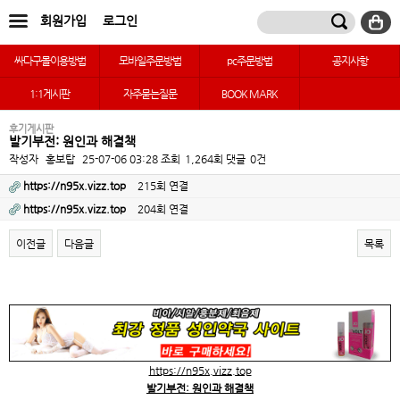
회원가입
로그인
싸다구몰이용방법
모바일주문방법
pc주문방법
공지사항
1:1게시판
자주묻는질문
BOOK MARK
후기게시판
발기부전: 원인과 해결책
작성자
홍보탑
25-07-06 03:28
조회
1,264회
댓글
0건
https://n95x.vizz.top
215회 연결
https://n95x.vizz.top
204회 연결
이전글
다음글
목록
본문
https://n95x.vizz.top
발기부전: 원인과 해결책