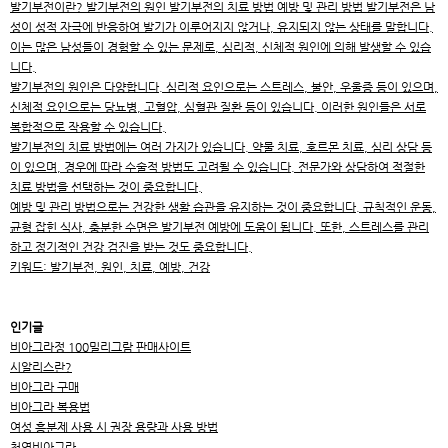
발기부전이란? 발기부전의 원인 발기부전의 치료 방법 예방 및 관리 방법 발기부전은 남
성이 성적 자극에 반응하여 발기가 이루어지지 않거나, 유지되지 않는 상태를 말합니다.
이는 많은 남성들이 경험할 수 있는 문제로, 심리적, 신체적 원인에 의해 발생할 수 있습
니다.
발기부전의 원인은 다양합니다. 심리적 요인으로는 스트레스, 불안, 우울증 등이 있으며,
신체적 요인으로는 당뇨병, 고혈압, 심혈관 질환 등이 있습니다. 이러한 원인들은 서로
복합적으로 작용할 수 있습니다.
발기부전의 치료 방법에는 여러 가지가 있습니다. 약물 치료, 호르몬 치료, 심리 상담 등
이 있으며, 경우에 따라 수술적 방법도 고려될 수 있습니다. 전문가와 상담하여 적절한
치료 방법을 선택하는 것이 중요합니다.
예방 및 관리 방법으로는 건강한 생활 습관을 유지하는 것이 중요합니다. 규칙적인 운동,
균형 잡힌 식사, 충분한 수면은 발기부전 예방에 도움이 됩니다. 또한, 스트레스를 관리
하고 정기적인 건강 검진을 받는 것도 중요합니다.
키워드: 발기부전, 원인, 치료, 예방, 건강
인기글
비아그라정 100밀리그람 판매사이트
시알리스란?
비아그라 구매
비아그라 복용법
여성 흥분제 사용 시 권장 용량과 사용 방법
천연비아그라