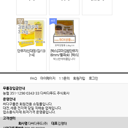
단무지(신대정/김/13)
[박스]꼬마김밥단무지
[*4]
(6mm/월곡ok)
[박스]
박스판매제품입니다
FAQ
마이페이지
1:1문의
회원가입
로그인
무통장입금안내
농협 351-1296-0343-33 다싸다푸드 주식회사
운영안내
싸다구몰은 회원전용 쇼핑몰입니다.
대전,세종 전지역 당일 직배송 업체입니다.
업소용식자재 최저가격 운영중입니다.
고객센터
회사명
다싸다푸드(주)
대표
김평태