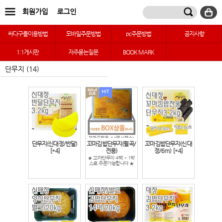
회원가입
로그인
싸다구몰이용방법
모바일주문방법
pc주문방법
공지사항
1:1게시판
자주묻는질문
BOOK MARK
단무지 (14)
단무지(신대정/반달)
꼬마김밥단무지(월곡/
꼬마김밥단무지(신대
[*4]
전용)
정/6m)
[*4]
★ 꼬마단무지 4팩 * 1박
스로 주문가능합니다 ★