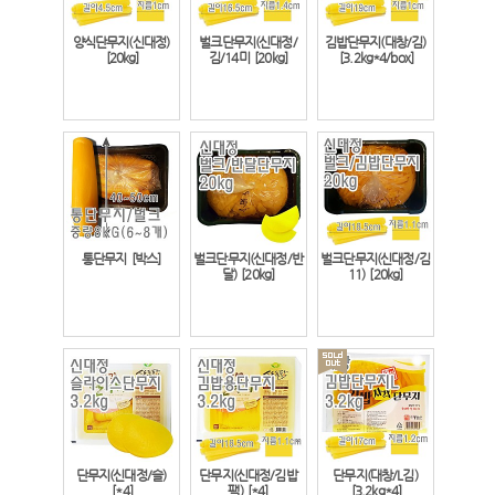
양식단무지(신대정)
벌크단무지(신대정/
김밥단무지(대창/김)
[20kg]
김/14미
[20kg]
[3.2kg*4/box]
통단무지
[박스]
벌크단무지(신대정/반
벌크단무지(신대정/김
달)
[20kg]
11)
[20kg]
단무지(신대정/슬)
단무지(신대정/김밥
단무지(대창/L김)
[*4]
팩)
[*4]
[3.2kg*4]