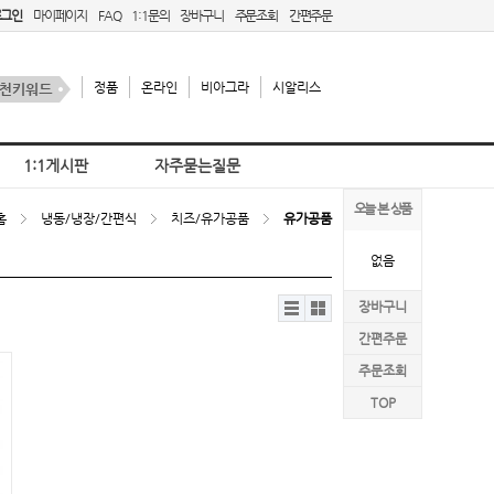
로그인
마이페이지
FAQ
1:1문의
장바구니
주문조회
간편주문
정품
온라인
비아그라
시알리스
1:1게시판
자주묻는질문
오늘 본 상품
홈
냉동/냉장/간편식
치즈/유가공품
유가공품
없음
리스
갤러
장바구니
트뷰
리뷰
간편주문
주문조회
TOP