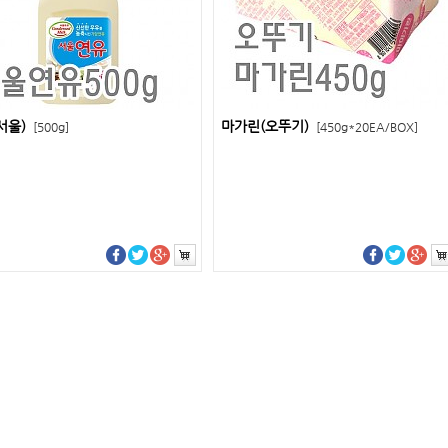
서울)
마가린(오뚜기)
[500g]
[450g*20EA/BOX]