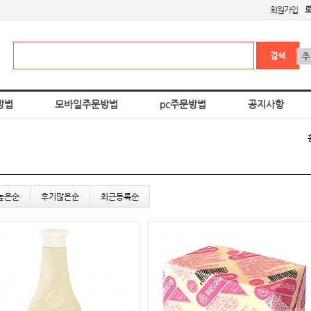
회원가입
방법
모바일주문방법
pc주문방법
공지사항
높은순
후기많은순
최근등록순