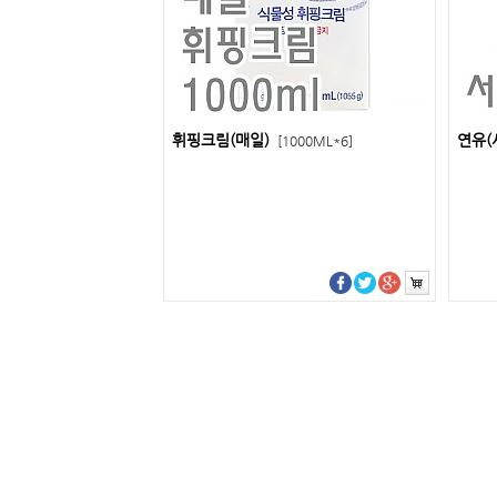
휘핑크림(매일)
연유(
[1000ML*6]