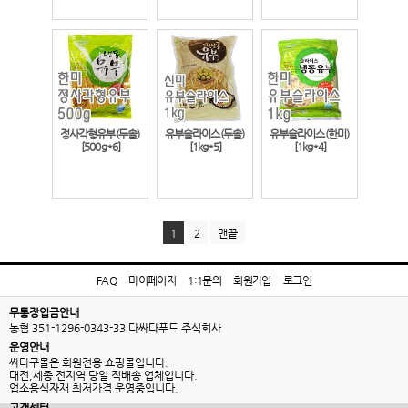
정사각형유부(두솔)
유부슬라이스(두솔)
유부슬라이스(한미)
[500g*6]
[1kg*5]
[1kg*4]
1
2
맨끝
FAQ
마이페이지
1:1문의
회원가입
로그인
무통장입금안내
농협 351-1296-0343-33 다싸다푸드 주식회사
운영안내
싸다구몰은 회원전용 쇼핑몰입니다.
대전,세종 전지역 당일 직배송 업체입니다.
업소용식자재 최저가격 운영중입니다.