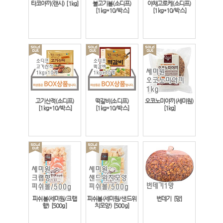
타코야끼(랜시)
[1kg]
불고기볼(소디프)
야채고로케(소디프)
[1kg*10/박스]
[1kg*10/박스]
고기산적(소디프)
떡갈비(소디프)
오코노미야끼(세미원)
[1kg*10/박스]
[1kg*10/박스]
[1kg]
피쉬볼(세미원/크랩
피쉬볼(세미원/샌드위
번데기
[망]
향)
[500g]
치모양)
[500g]