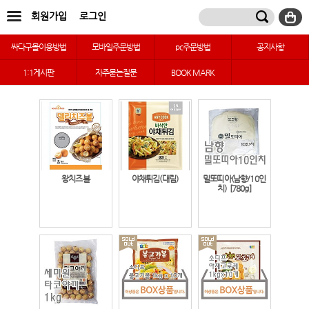
회원가입
로그인
싸다구몰이용방법
모바일주문방법
pc주문방법
공지사항
1:1게시판
자주묻는질문
BOOK MARK
왕치즈볼
야채튀김(대림)
밀또띠아(남향/10인
치)
[780g]