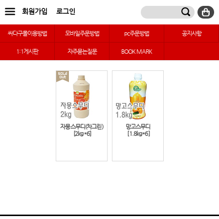
회원가입
로그인
싸다구몰이용방법
모바일주문방법
pc주문방법
공지사항
1:1게시판
자주묻는질문
BOOK MARK
자몽스무디(차그린)
망고스무디
[2kg*6]
[1.8kg*6]