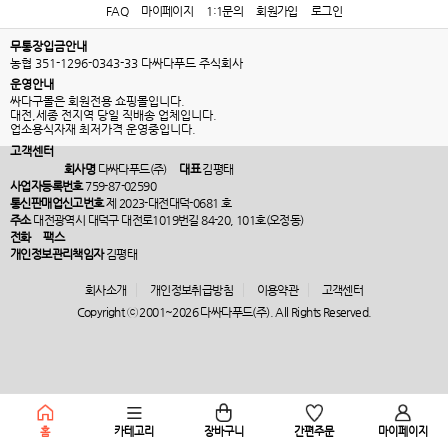
FAQ
마이페이지
1:1문의
회원가입
로그인
무통장입금안내
농협 351-1296-0343-33 다싸다푸드 주식회사
운영안내
싸다구몰은 회원전용 쇼핑몰입니다.
대전,세종 전지역 당일 직배송 업체입니다.
업소용식자재 최저가격 운영중입니다.
고객센터
회사명
다싸다푸드(주)
대표
김평태
사업자등록번호
759-87-02590
통신판매업신고번호
제 2023-대전대덕-0681 호
주소
대전광역시 대덕구 대전로1019번길 84-20, 101호(오정동)
전화
팩스
개인정보관리책임자
김평태
회사소개
개인정보취급방침
이용약관
고객센터
Copyright ⓒ 2001~2026 다싸다푸드(주). All Rights Reserved.
홈
카테고리
장바구니
간편주문
마이페이지