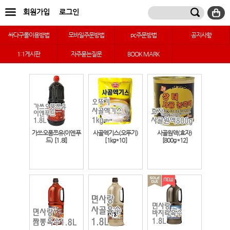
회원가입
로그인
싸다구몰이용방법
모바일주문방법
pc주문방법
공지사항
1:1게시판
자주묻는질문
BOOK MARK
가쓰오풍쯔유(이엔푸
사골엑기스(오뚜기)
사골원액(효자)
드)
[1.8l]
[1kg*10]
[800g*12]