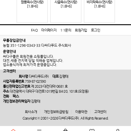
짬뽕육수(면사랑)
사골육수(면사랑)
바지락육수(면사랑)
[1.8l*6]
[1.8l*6]
[1.8l*6]
FAQ
마이페이지
1:1문의
회원가입
로그인
무통장입금안내
농협 351-1296-0343-33 다싸다푸드 주식회사
운영안내
싸다구몰은 회원전용 쇼핑몰입니다.
대전,세종 전지역 당일 직배송 업체입니다.
업소용식자재 최저가격 운영중입니다.
고객센터
회사명
다싸다푸드(주)
대표
김평태
사업자등록번호
759-87-02590
통신판매업신고번호
제 2023-대전대덕-0681 호
주소
대전광역시 대덕구 대전로1019번길 84-20, 101호(오정동)
전화
팩스
개인정보관리책임자
김평태
회사소개
개인정보취급방침
이용약관
고객센터
Copyright ⓒ 2001~2026 다싸다푸드(주). All Rights Reserved.