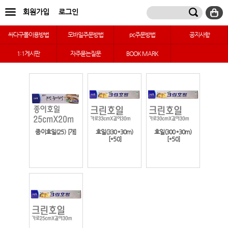
회원가입
로그인
싸다구몰이용방법
모바일주문방법
pc주문방법
공지사항
1:1게시판
자주묻는질문
BOOK MARK
종이호일(25)
[개]
호일(330*30m)
호일(300*30m)
[*50]
[*50]