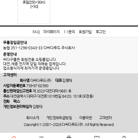
호일(250*30m)
[*50]
FAQ
마이페이지
1:1문의
회원가입
로그인
무통장입금안내
농협 351-1296-0343-33 다싸다푸드 주식회사
운영안내
싸다구몰은 회원전용 쇼핑몰입니다.
대전,세종 전지역 당일 직배송 업체입니다.
업소용식자재 최저가격 운영중입니다.
고객센터
회사명
다싸다푸드(주)
대표
김평태
사업자등록번호
759-87-02590
통신판매업신고번호
제 2023-대전대덕-0681 호
주소
대전광역시 대덕구 대전로1019번길 84-20, 101호(오정동)
전화
팩스
개인정보관리책임자
김평태
회사소개
개인정보취급방침
이용약관
고객센터
Copyright ⓒ 2001~2026 다싸다푸드(주). All Rights Reserved.