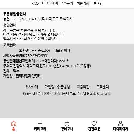
FAQ
마이페이지
1:1문의
회원가입
로그인
무통장입금안내
농협 351-1296-0343-33 다싸다푸드 주식회사
운영안내
싸다구몰은 회원전용 쇼핑몰입니다.
대전,세종 전지역 당일 직배송 업체입니다.
업소용식자재 최저가격 운영중입니다.
고객센터
회사명
다싸다푸드(주)
대표
김평태
사업자등록번호
759-87-02590
통신판매업신고번호
제 2023-대전대덕-0681 호
주소
대전광역시 대덕구 대전로1019번길 84-20, 101호(오정동)
전화
팩스
개인정보관리책임자
김평태
회사소개
개인정보취급방침
이용약관
고객센터
Copyright ⓒ 2001~2026 다싸다푸드(주). All Rights Reserved.
홈
카테고리
장바구니
간편주문
마이페이지