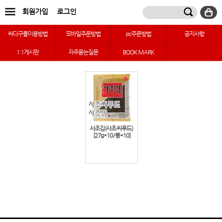
회원가입
로그인
싸다구몰이용방법
모바일주문방법
pc주문방법
공지사항
1:1게시판
자주묻는질문
BOOK MARK
사조김(사조씨푸드)
[27g*10/봉*10]