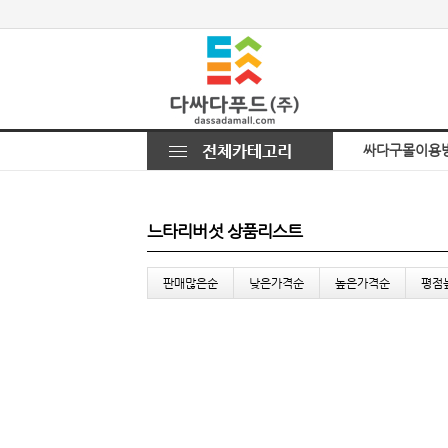
싸다구몰이용
느타리버섯 상품리스트
판매많은순
낮은가격순
높은가격순
평점