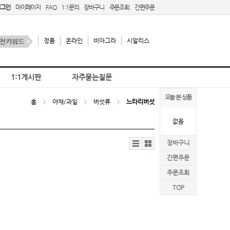
로그인
마이페이지
FAQ
1:1문의
장바구니
주문조회
간편주문
정품
온라인
비아그라
시알리스
1:1게시판
자주묻는질문
오늘 본 상품
홈
야채/과일
버섯류
느타리버섯
없음
리스
갤러
장바구니
트뷰
리뷰
간편주문
주문조회
TOP