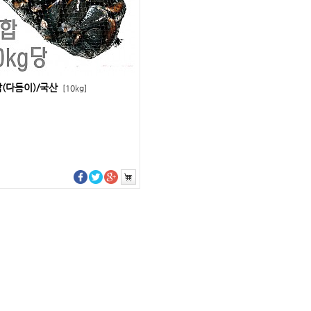
(다듬이)/국산
[10kg]