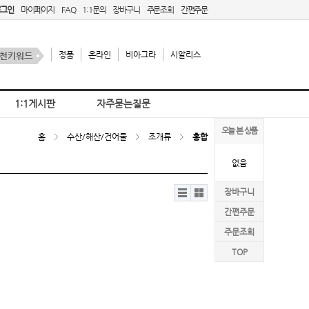
로그인
마이페이지
FAQ
1:1문의
장바구니
주문조회
간편주문
정품
온라인
비아그라
시알리스
1:1게시판
자주묻는질문
오늘 본 상품
홈
수산/해산/건어물
조개류
홍합
없음
리스
갤러
장바구니
트뷰
리뷰
간편주문
주문조회
TOP