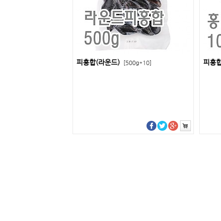
피홍합(라운드)
피홍합
[500g*10]