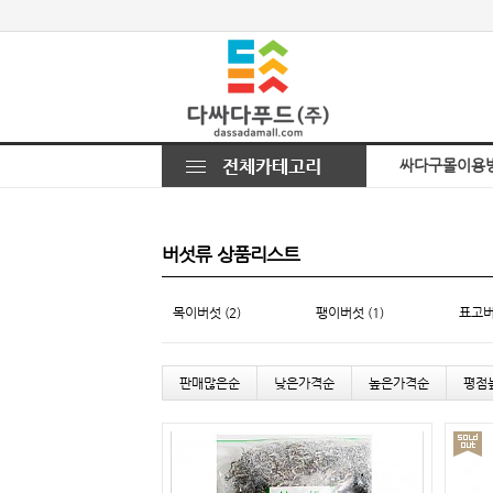
싸다구몰이용
버섯류 상품리스트
목이버섯 (2)
팽이버섯 (1)
표고버섯
판매많은순
낮은가격순
높은가격순
평점