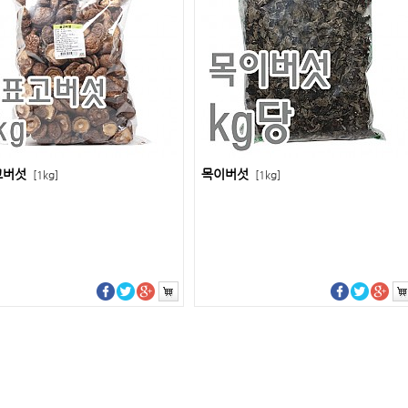
고버섯
목이버섯
[1kg]
[1kg]