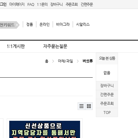
로그인
마이페이지
FAQ
1:1문의
장바구니
주문조회
간편주문
정품
온라인
비아그라
시알리스
1:1게시판
자주묻는질문
오늘 본 상품
홈
야채/과일
버섯류
없음
장바구니
간편주문
주문조회
리스
갤러
트뷰
리뷰
TOP