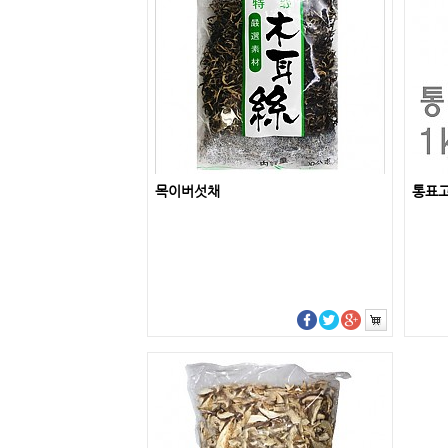
목이버섯채
통표