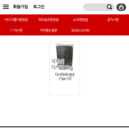
회원가입
로그인
싸다구몰이용방법
모바일주문방법
pc주문방법
공지사항
1:1게시판
자주묻는질문
BOOK MARK
다시마(국내산)
[1kg*15]