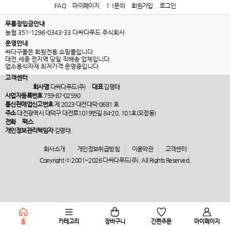
FAQ
마이페이지
1:1문의
회원가입
로그인
무통장입금안내
농협 351-1296-0343-33 다싸다푸드 주식회사
운영안내
싸다구몰은 회원전용 쇼핑몰입니다.
대전,세종 전지역 당일 직배송 업체입니다.
업소용식자재 최저가격 운영중입니다.
고객센터
회사명
다싸다푸드(주)
대표
김평태
사업자등록번호
759-87-02590
통신판매업신고번호
제 2023-대전대덕-0681 호
주소
대전광역시 대덕구 대전로1019번길 84-20, 101호(오정동)
전화
팩스
개인정보관리책임자
김평태
회사소개
개인정보취급방침
이용약관
고객센터
Copyright ⓒ 2001~2026 다싸다푸드(주). All Rights Reserved.
홈
카테고리
장바구니
간편주문
마이페이지