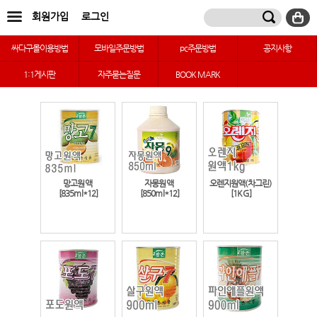
회원가입
로그인
싸다구몰이용방법
모바일주문방법
pc주문방법
공지사항
1:1게시판
자주묻는질문
BOOK MARK
망고원액
자몽원액
오렌지원액(차그린)
[835ml*12]
[850ml*12]
[1KG]