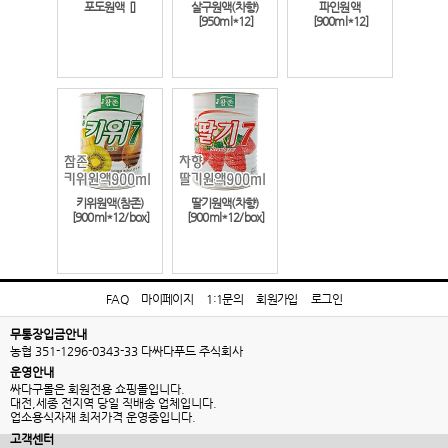
포도원액
[]
살구원액(차향)
파인원액
[950ml*12]
[900ml*12]
키위원액(참존)
딸기원액(차향)
[900ml*12/box]
[900ml*12/box]
FAQ
마이페이지
1:1문의
회원가입
로그인
무통장입금안내
농협 351-1296-0343-33 다싸다푸드 주식회사
운영안내
싸다구몰은 회원전용 쇼핑몰입니다.
대전,세종 전지역 당일 직배송 업체입니다.
업소용식자재 최저가격 운영중입니다.
고객센터