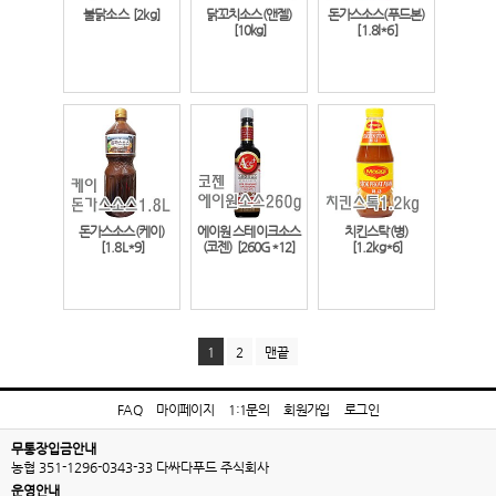
불닭소스
[2kg]
닭꼬치소스(앤젤)
돈가스소스(푸드본)
[10kg]
[1.8l*6]
돈가스소스(케이)
에이원 스테이크소스
치킨스탁(병)
[1.8L*9]
(코젠)
[260G*12]
[1.2kg*6]
1
2
맨끝
FAQ
마이페이지
1:1문의
회원가입
로그인
무통장입금안내
농협 351-1296-0343-33 다싸다푸드 주식회사
운영안내