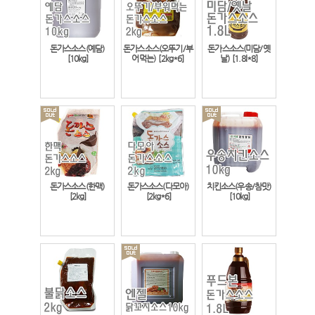
돈가스소스(예담)
돈가스소스(오뚜기/부
돈가스소스(미담/옛
[10kg]
어먹는)
[2kg*6]
날)
[1.8l*8]
돈가스소스(한맥)
돈가스소스(다모아)
치킨소스(우송/참맛)
[2kg]
[2kg*6]
[10kg]