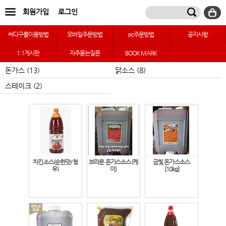
회원가입
로그인
싸다구몰이용방법
모바일주문방법
pc주문방법
공지사항
1:1게시판
자주묻는질문
BOOK MARK
돈가스 (13)
닭소스 (8)
스테이크 (2)
치킨소스(순한맛/청
브라운 돈가스소스(케
금빛 돈가스소스
우)
이)
[10kg]