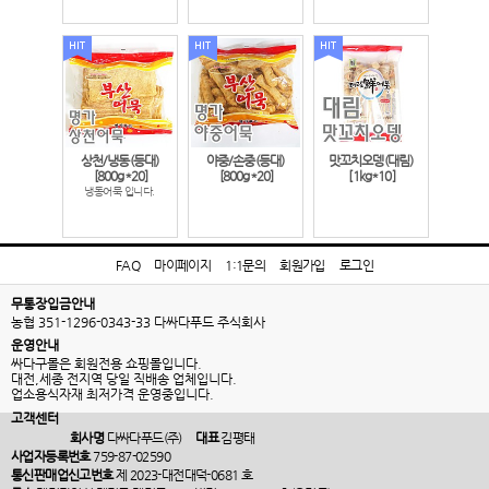
상천/냉동(등대)
야중/손중(등대)
맛꼬치오뎅(대림)
[800g*20]
[800g*20]
[1kg*10]
냉동어묵 입니다.
FAQ
마이페이지
1:1문의
회원가입
로그인
무통장입금안내
농협 351-1296-0343-33 다싸다푸드 주식회사
운영안내
싸다구몰은 회원전용 쇼핑몰입니다.
대전,세종 전지역 당일 직배송 업체입니다.
업소용식자재 최저가격 운영중입니다.
고객센터
회사명
다싸다푸드(주)
대표
김평태
사업자등록번호
759-87-02590
통신판매업신고번호
제 2023-대전대덕-0681 호