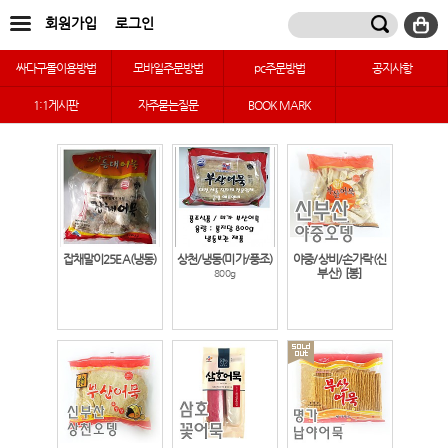
회원가입
로그인
싸다구몰이용방법
모바일주문방법
pc주문방법
공지사항
1:1게시판
자주묻는질문
BOOK MARK
잡채말이25EA(냉동)
상천/냉동(미가/풍조)
야중/상비/손가락(신
부산)
[봉]
800g