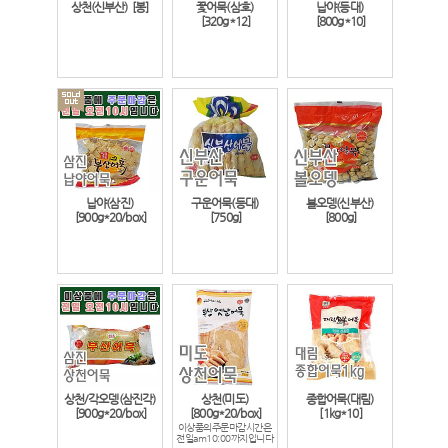
상천(신부산)
[봉]
꽃어묵(삼호)
납야(등대)
[320g*12]
[800g*10]
납야(삼진)
구운어묵(등대)
볼오뎅(신부산)
[900g*20/box]
[750g]
[800g]
상천/각오뎅(삼진각)
상천(미도)
종합어묵(대림)
[900g*20/box]
[800g*20/box]
[1kg*10]
이상품의주문마감시간은
전일am10:00까지입니다