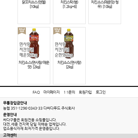
닭꼬치소스(앤젤)
치킨스탁(병)
치킨소스(매운맛/청
[10kg]
[1.2kg*6]
우)
[10kg]
치킨소스(면사랑/매운
치킨소스(면사랑)
맛)
[2kg]
[2kg]
FAQ
마이페이지
1:1문의
회원가입
로그인
무통장입금안내
농협 351-1296-0343-33 다싸다푸드 주식회사
운영안내
싸다구몰은 회원전용 쇼핑몰입니다.
대전,세종 전지역 당일 직배송 업체입니다.
업소용식자재 최저가격 운영중입니다.
고객센터