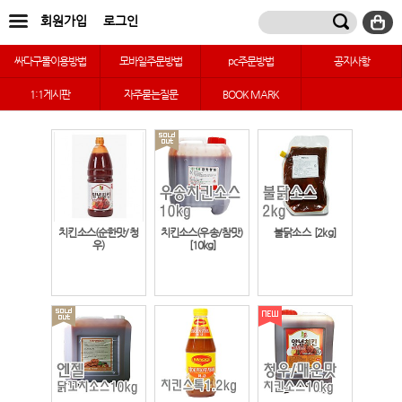
회원가입
로그인
싸다구몰이용방법
모바일주문방법
pc주문방법
공지사항
1:1게시판
자주묻는질문
BOOK MARK
치킨소스(순한맛/청
치킨소스(우송/참맛)
불닭소스
[2kg]
우)
[10kg]