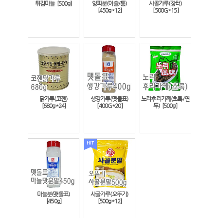
튀김마늘
[500g]
양파분(이슬/통)
사골가루(장터)
[450g*12]
[500G*15]
닭가루(코젠)
생강가루(맷돌표)
노리후리가께(초록/연
[680g*24]
[400G*20]
두)
[500g]
마늘분(맷돌표)
사골가루(오뚜기)
[450g]
[500g*12]