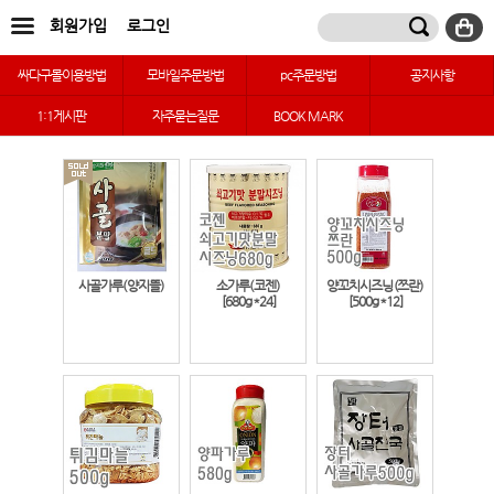
회원가입
로그인
싸다구몰이용방법
모바일주문방법
pc주문방법
공지사항
1:1게시판
자주묻는질문
BOOK MARK
사골가루(양지뜰)
소가루(코젠)
양꼬치시즈닝(쯔란)
[680g*24]
[500g*12]