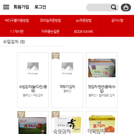
회원가입
로그인
싸다구몰이용방법
모바일주문방법
pc주문방법
공지사항
1:1게시판
자주묻는질문
BOOK MARK
수입김치 (8)
수입김치(슬/다진/중
깍두기김치
맛김치-천년(중국/수
국)
입)
중국산
중국산 / 다진김치
중국산 / 썰어담은 김치