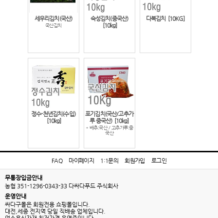
세우리김치(국산)
숙성김치(중국산)
다복김치
[10KG]
[10kg]
국산김치
정수-천년김치(수입)
포기김치(국산/고추가
[10kg]
루 중국산)
[10kg]
* 배추:국산 / 고추가루:중
국산
FAQ
마이페이지
1:1문의
회원가입
로그인
무통장입금안내
농협 351-1296-0343-33 다싸다푸드 주식회사
운영안내
싸다구몰은 회원전용 쇼핑몰입니다.
대전,세종 전지역 당일 직배송 업체입니다.