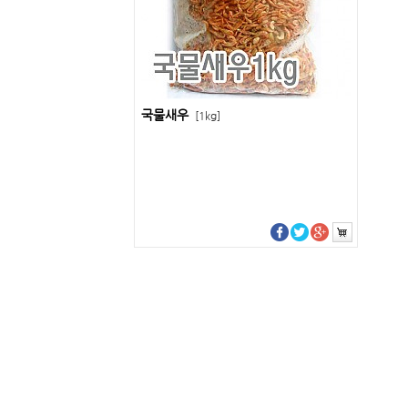
국물새우
[1kg]