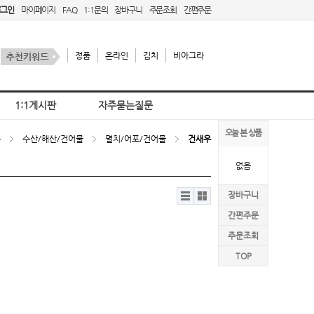
로그인
마이페이지
FAQ
1:1문의
장바구니
주문조회
간편주문
정품
온라인
김치
비아그라
1:1게시판
자주묻는질문
오늘 본 상품
홈
수산/해산/건어물
멸치/어포/건어물
건새우
없음
리스
갤러
장바구니
트뷰
리뷰
간편주문
주문조회
TOP