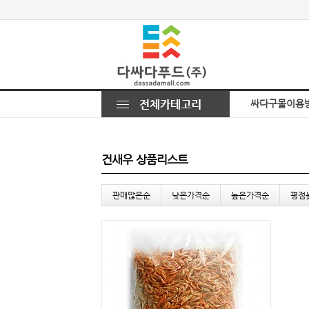
싸다구몰이용
건새우 상품리스트
판매많은순
낮은가격순
높은가격순
평점