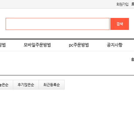
회원가입
방법
모바일주문방법
pc주문방법
공지사항
높은순
후기많은순
최근등록순