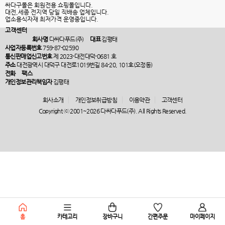
싸다구몰은 회원전용 쇼핑몰입니다.
대전,세종 전지역 당일 직배송 업체입니다.
업소용식자재 최저가격 운영중입니다.
고객센터
회사명
다싸다푸드(주)
대표
김평태
사업자등록번호
759-87-02590
통신판매업신고번호
제 2023-대전대덕-0681 호
주소
대전광역시 대덕구 대전로1019번길 84-20, 101호(오정동)
전화
팩스
개인정보관리책임자
김평태
회사소개
개인정보취급방침
이용약관
고객센터
Copyright ⓒ 2001~2026 다싸다푸드(주). All Rights Reserved.
홈
카테고리
장바구니
간편주문
마이페이지