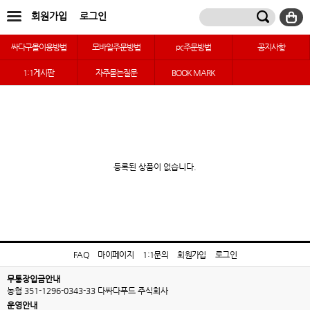
회원가입
로그인
싸다구몰이용방법
모바일주문방법
pc주문방법
공지사항
1:1게시판
자주묻는질문
BOOK MARK
등록된 상품이 없습니다.
FAQ
마이페이지
1:1문의
회원가입
로그인
무통장입금안내
농협 351-1296-0343-33 다싸다푸드 주식회사
운영안내