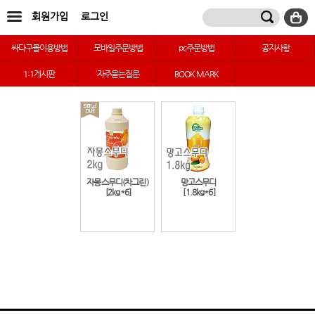
회원가입
로그인
싸다구몰이용방법
모바일주문방법
pc주문방법
공지사항
1:1게시판
자주묻는질문
BOOK MARK
자몽스무디(차그린)
망고스무디
[2kg*6]
[1.8kg*6]