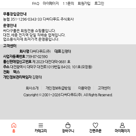
FAQ
마이페이지
1:1문의
회원가입
로그인
무통장입금안내
농협 351-1296-0343-33 다싸다푸드 주식회사
운영안내
싸다구몰은 회원전용 쇼핑몰입니다.
대전,세종 전지역 당일 직배송 업체입니다.
업소용식자재 최저가격 운영중입니다.
고객센터
회사명
다싸다푸드(주)
대표
김평태
사업자등록번호
759-87-02590
통신판매업신고번호
제 2023-대전대덕-0681 호
주소
대전광역시 대덕구 대전로1019번길 84-20, 101호(오정동)
전화
팩스
개인정보관리책임자
김평태
회사소개
개인정보취급방침
이용약관
고객센터
Copyright ⓒ 2001~2026 다싸다푸드(주). All Rights Reserved.
홈
카테고리
장바구니
간편주문
마이페이지