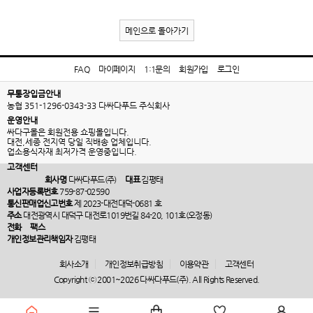
메인으로 돌아가기
FAQ
마이페이지
1:1문의
회원가입
로그인
무통장입금안내
농협 351-1296-0343-33 다싸다푸드 주식회사
운영안내
싸다구몰은 회원전용 쇼핑몰입니다.
대전,세종 전지역 당일 직배송 업체입니다.
업소용식자재 최저가격 운영중입니다.
고객센터
회사명
다싸다푸드(주)
대표
김평태
사업자등록번호
759-87-02590
통신판매업신고번호
제 2023-대전대덕-0681 호
주소
대전광역시 대덕구 대전로1019번길 84-20, 101호(오정동)
전화
팩스
개인정보관리책임자
김평태
회사소개
개인정보취급방침
이용약관
고객센터
Copyright ⓒ 2001~2026 다싸다푸드(주). All Rights Reserved.