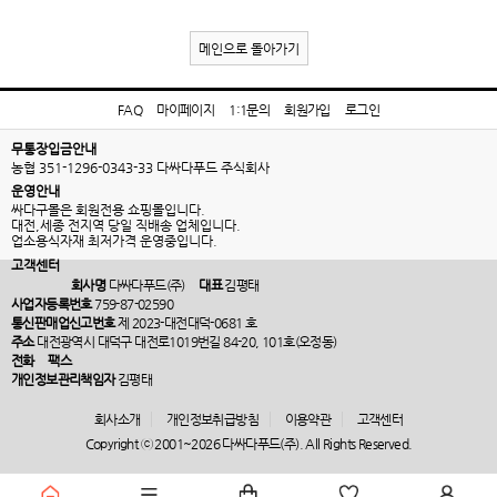
메인으로 돌아가기
FAQ
마이페이지
1:1문의
회원가입
로그인
무통장입금안내
농협 351-1296-0343-33 다싸다푸드 주식회사
운영안내
싸다구몰은 회원전용 쇼핑몰입니다.
대전,세종 전지역 당일 직배송 업체입니다.
업소용식자재 최저가격 운영중입니다.
고객센터
회사명
다싸다푸드(주)
대표
김평태
사업자등록번호
759-87-02590
통신판매업신고번호
제 2023-대전대덕-0681 호
주소
대전광역시 대덕구 대전로1019번길 84-20, 101호(오정동)
전화
팩스
개인정보관리책임자
김평태
회사소개
개인정보취급방침
이용약관
고객센터
Copyright ⓒ 2001~2026 다싸다푸드(주). All Rights Reserved.