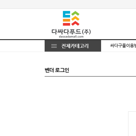
싸다구몰이용
벤더 로그인