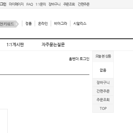
로그인
마이페이지
FAQ
1:1문의
장바구니
주문조회
간편주문
정품
온라인
비아그라
시알리스
1:1게시판
자주묻는질문
오늘 본 상품
홈
벤더 로그인
없음
장바구니
간편주문
주문조회
TOP