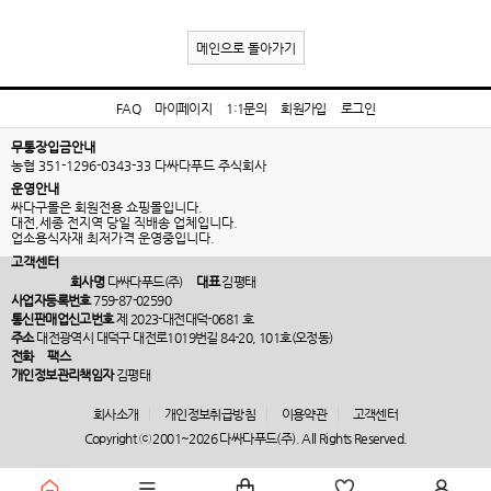
메인으로 돌아가기
FAQ
마이페이지
1:1문의
회원가입
로그인
무통장입금안내
농협 351-1296-0343-33 다싸다푸드 주식회사
운영안내
싸다구몰은 회원전용 쇼핑몰입니다.
대전,세종 전지역 당일 직배송 업체입니다.
업소용식자재 최저가격 운영중입니다.
고객센터
회사명
다싸다푸드(주)
대표
김평태
사업자등록번호
759-87-02590
통신판매업신고번호
제 2023-대전대덕-0681 호
주소
대전광역시 대덕구 대전로1019번길 84-20, 101호(오정동)
전화
팩스
개인정보관리책임자
김평태
회사소개
개인정보취급방침
이용약관
고객센터
Copyright ⓒ 2001~2026 다싸다푸드(주). All Rights Reserved.