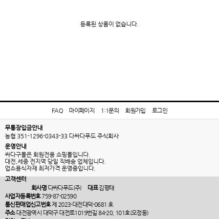
등록된 상품이 없습니다.
FAQ
마이페이지
1:1문의
회원가입
로그인
무통장입금안내
농협 351-1296-0343-33 다싸다푸드 주식회사
운영안내
싸다구몰은 회원전용 쇼핑몰입니다.
대전,세종 전지역 당일 직배송 업체입니다.
업소용식자재 최저가격 운영중입니다.
고객센터
회사명
다싸다푸드(주)
대표
김평태
사업자등록번호
759-87-02590
통신판매업신고번호
제 2023-대전대덕-0681 호
주소
대전광역시 대덕구 대전로1019번길 84-20, 101호(오정동)