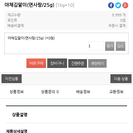
야채김말이(면사랑/25g)
[1kg*10]
재고수량
9,999 개
포인트
0점
배송비결제
주문시 결제
야채김말이(면사랑/25g)
(+0원)
증가
감소
간편주문
추천하기
이전상품
다음 상품
상품정보
상품문의
0
배송정보
교환정보
상품설명
제품상세설명