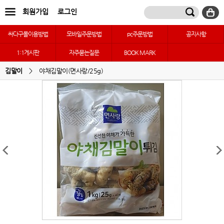
회원가입
로그인
싸다구몰이용방법
모바일주문방법
pc주문방법
공지사항
1:1게시판
자주묻는질문
BOOK MARK
김말이
>
야채김말이(면사랑/25g)