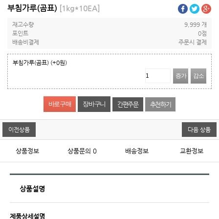
부침가루(곰표)
[1kg*10EA]
재고수량
9,999 개
포인트
0점
배송비결제
주문시 결제
부침가루(곰표)
(+0원)
증가
감소
간편주문
추천하기
이전상품
다음 상품
상품정보
상품문의
0
배송정보
교환정보
상품설명
제품상세설명