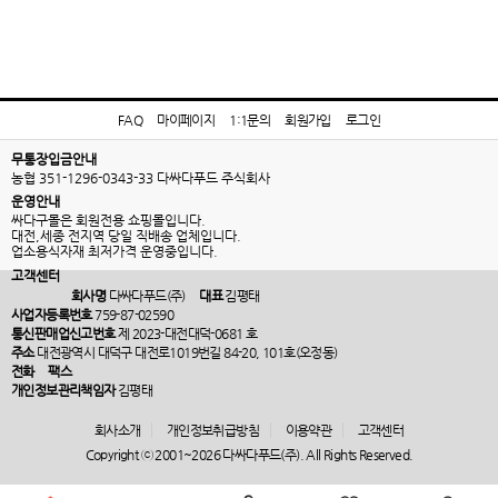
FAQ
마이페이지
1:1문의
회원가입
로그인
무통장입금안내
농협 351-1296-0343-33 다싸다푸드 주식회사
운영안내
싸다구몰은 회원전용 쇼핑몰입니다.
대전,세종 전지역 당일 직배송 업체입니다.
업소용식자재 최저가격 운영중입니다.
고객센터
회사명
다싸다푸드(주)
대표
김평태
사업자등록번호
759-87-02590
통신판매업신고번호
제 2023-대전대덕-0681 호
주소
대전광역시 대덕구 대전로1019번길 84-20, 101호(오정동)
전화
팩스
개인정보관리책임자
김평태
회사소개
개인정보취급방침
이용약관
고객센터
Copyright ⓒ 2001~2026 다싸다푸드(주). All Rights Reserved.