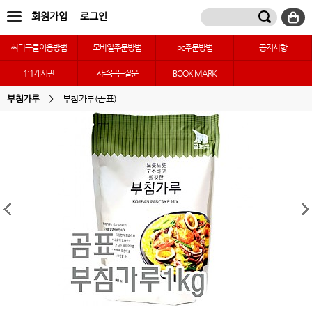
회원가입
로그인
싸다구몰이용방법
모바일주문방법
pc주문방법
공지사항
1:1게시판
자주묻는질문
BOOK MARK
부침가루
>
부침가루(곰표)