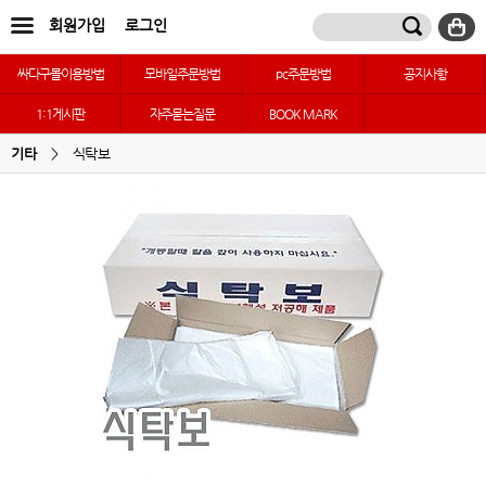
회원가입
로그인
싸다구몰이용방법
모바일주문방법
pc주문방법
공지사항
1:1게시판
자주묻는질문
BOOK MARK
기타
>
식탁보