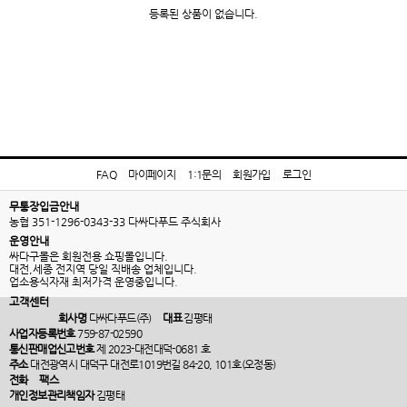
등록된 상품이 없습니다.
FAQ
마이페이지
1:1문의
회원가입
로그인
무통장입금안내
농협 351-1296-0343-33 다싸다푸드 주식회사
운영안내
싸다구몰은 회원전용 쇼핑몰입니다.
대전,세종 전지역 당일 직배송 업체입니다.
업소용식자재 최저가격 운영중입니다.
고객센터
회사명
다싸다푸드(주)
대표
김평태
사업자등록번호
759-87-02590
통신판매업신고번호
제 2023-대전대덕-0681 호
주소
대전광역시 대덕구 대전로1019번길 84-20, 101호(오정동)
전화
팩스
개인정보관리책임자
김평태