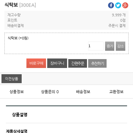
식탁보
[300EA]
재고수량
9,999 개
포인트
0점
배송비결제
주문시 결제
식탁보
(+0원)
증가
감소
간편주문
추천하기
이전상품
상품정보
상품문의
0
배송정보
교환정보
상품설명
제품상세설명