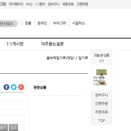
로그인
마이페이지
FAQ
1:1문의
장바구니
주문조회
간편주문
정품
온라인
비아그라
시알리스
1:1게시판
자주묻는질문
오늘 본 상품
홈
박력밀가루(제당) > 밀가루
1/1
관련상품
장바구니
간편주문
주문조회
TOP
증가
감소