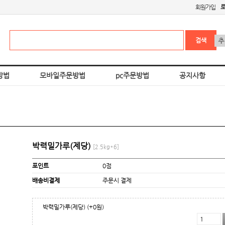
회원가입
방법
모바일주문방법
pc주문방법
공지사항
박력밀가루(제당)
[2.5kg*6]
포인트
0점
배송비결제
주문시 결제
박력밀가루(제당)
(+0원)