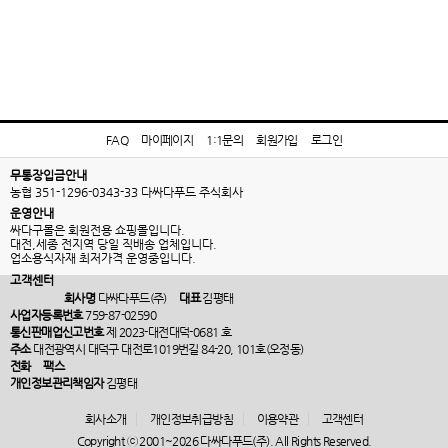
FAQ
마이페이지
1:1문의
회원가입
로그인
무통장입금안내
농협 351-1296-0343-33 다싸다푸드 주식회사
운영안내
싸다구몰은 회원전용 쇼핑몰입니다.
대전,세종 전지역 당일 직배송 업체입니다.
업소용식자재 최저가격 운영중입니다.
고객센터
회사명
다싸다푸드(주)
대표
김평태
사업자등록번호
759-87-02590
통신판매업신고번호
제 2023-대전대덕-0681 호
주소
대전광역시 대덕구 대전로1019번길 84-20, 101호(오정동)
전화
팩스
개인정보관리책임자
김평태
회사소개
개인정보취급방침
이용약관
고객센터
Copyright ⓒ 2001~2026 다싸다푸드(주). All Rights Reserved.