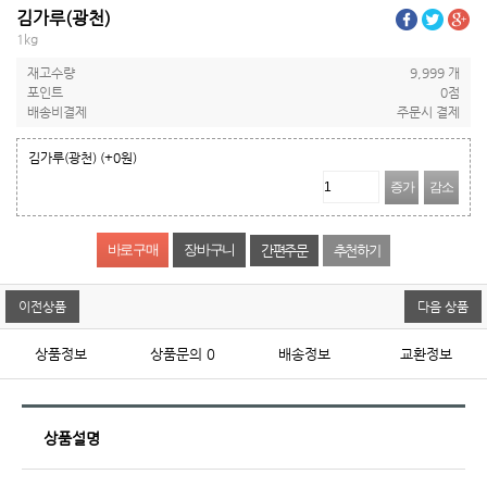
김가루(광천)
1kg
재고수량
9,999 개
포인트
0점
배송비결제
주문시 결제
김가루(광천)
(+0원)
증가
감소
간편주문
추천하기
이전상품
다음 상품
상품정보
상품문의
0
배송정보
교환정보
상품설명