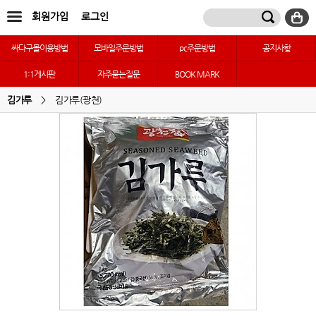
회원가입
로그인
싸다구몰이용방법
모바일주문방법
pc주문방법
공지사항
1:1게시판
자주묻는질문
BOOK MARK
김가루
>
김가루(광천)